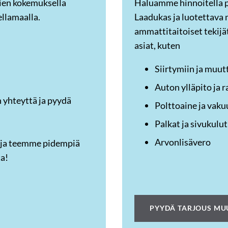
ien kokemuksella
Haluamme hinnoitella pa
ellamaalla.
Laadukas ja luotettava 
ammattitaitoiset tekij
asiat, kuten
Siirtymiin ja muut
Auton ylläpito ja 
 yhteyttä ja pyydä
Polttoaine ja vaku
Palkat ja sivukulut
Arvonlisävero
 ja teemme pidempiä
ta!
PYYDÄ TARJOUS MU