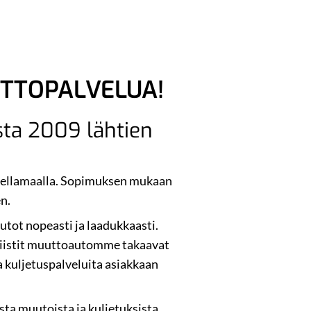
TTOPALVELUA!
esta 2009 lähtien
udellamaalla. Sopimuksen mukaan
n.
tot nopeasti ja laadukkaasti.
siistit muuttoautomme takaavat
 kuljetuspalveluita asiakkaan
ta muutoista ja kuljetuksista.