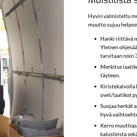
Muistilista
Hyvin valmisteltu muu
muutto sujuu helpo
Hanki riittävä 
Yleinen ohjesää
tarvitaan noin 
Merkitse laatiko
täyteen.
Kiristekalvolla 
ovet/laatikot p
Suojaa herkät 
hyvä vaihtoehto
Kerro muuttopa
kalusteista sek