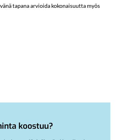
vänä tapana arvioida kokonaisuutta myös
inta koostuu?