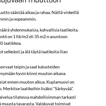
 sujuvaan muuttoon
tto säästää aikaa ja rahaa. Näillä vinkeillä
mmin ja nopeammin.
määrä yhdenmukaisia, kahvallisia laatikoita.
ntö on 1 ltk/m2 eli 35 m2:n asuntoon
35 laatikkoa.
t selkeästi ja älä täytä laatikoita liian
korvaat teipin ja saat kalusteiden
ysymään hyvin kiinni muuton aikana.
asiat ennen muuton alkua. Kuplamuovi on
. Merkitse laatikoihin lisäksi "Särkyvää".
lvelua tilatessa mahdollisimman tarkasti
ä muusta tavarasta. Valokuvat toimivat