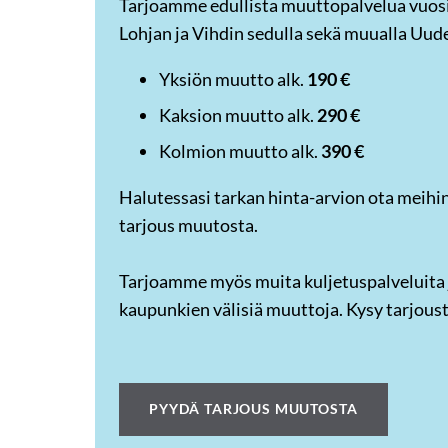
Tarjoamme edullista muuttopalvelua vuos
Lohjan ja Vihdin sedulla sekä muualla Uud
Yksiön muutto alk.
190 €
Kaksion muutto alk.
290 €
Kolmion muutto alk.
390 €
Halutessasi tarkan hinta-arvion ota meihin
tarjous muutosta.
Tarjoamme myös muita kuljetuspalveluita
kaupunkien välisiä muuttoja. Kysy tarjous
PYYDÄ TARJOUS MUUTOSTA