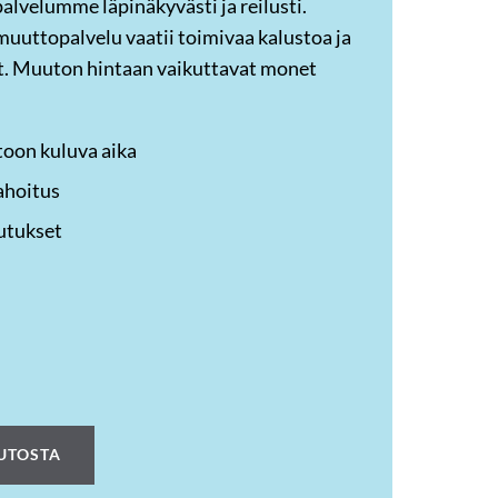
lvelumme läpinäkyvästi ja reilusti.
muuttopalvelu vaatii toimivaa kalustoa ja
ät. Muuton hintaan vaikuttavat monet
toon kuluva aika
rahoitus
utukset
UTOSTA