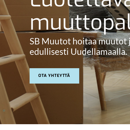
muuttopal
SB Muutot hoitaa muutot j
edullisesti Uudellamaalla.
OTA YHTEYTTÄ