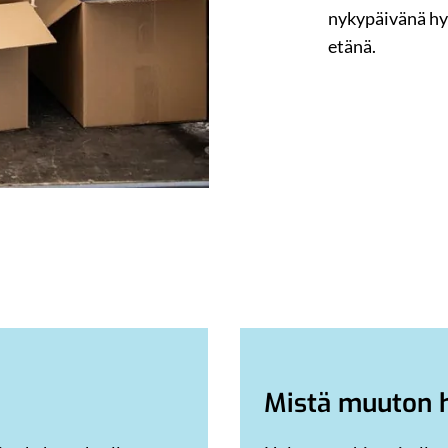
nykypäivänä hy
etänä.
Mistä muuton h