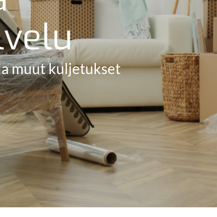
velu
a muut kuljetukset