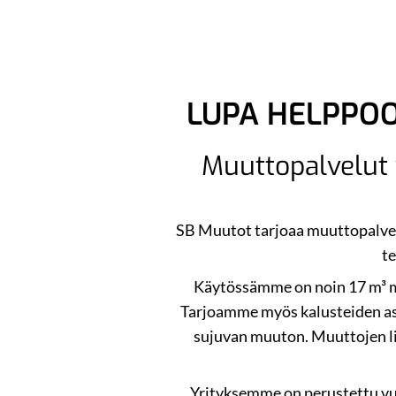
LUPA HELPPO
Muuttopalvelut y
SB Muutot tarjoaa muuttopalvel
t
Käytössämme on noin 17 m³ mu
Tarjoamme myös kalusteiden as
sujuvan muuton. Muuttojen li
Yrityksemme on perustettu vuo