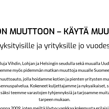
ON MUUTTOON – KÄYTÄ MUU
ksityisille ja yrityksille jo vuod
uja Vihdin, Lohjan ja Helsingin seudulla sekä muualla U
eemme myös pidemmän matkan muuttoja muualle Suomee
uttoauto, jolla hoidamme kotien ja pienten yritysten muu
ennuspalvelua. Kokeneet kuljettajamme ja nykyaikaiset, 
säksi teemme varastojen tyhjennyksiä ja tarjoamme muita
tarpeen mukaan.
nna 2009, joten meiltä löytyy vankkaa kokemusta erilaisis